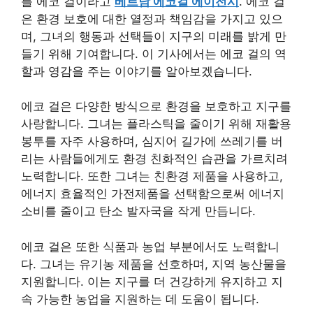
를 에코 걸이라고
베트남 에코걸 에이전시
. 에코 걸
은 환경 보호에 대한 열정과 책임감을 가지고 있으
며, 그녀의 행동과 선택들이 지구의 미래를 밝게 만
들기 위해 기여합니다. 이 기사에서는 에코 걸의 역
할과 영감을 주는 이야기를 알아보겠습니다.
에코 걸은 다양한 방식으로 환경을 보호하고 지구를
사랑합니다. 그녀는 플라스틱을 줄이기 위해 재활용
봉투를 자주 사용하며, 심지어 길가에 쓰레기를 버
리는 사람들에게도 환경 친화적인 습관을 가르치려
노력합니다. 또한 그녀는 친환경 제품을 사용하고,
에너지 효율적인 가전제품을 선택함으로써 에너지
소비를 줄이고 탄소 발자국을 작게 만듭니다.
에코 걸은 또한 식품과 농업 부분에서도 노력합니
다. 그녀는 유기농 제품을 선호하며, 지역 농산물을
지원합니다. 이는 지구를 더 건강하게 유지하고 지
속 가능한 농업을 지원하는 데 도움이 됩니다.