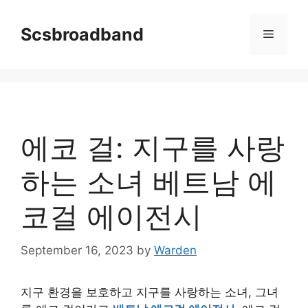
Skip
to
Scsbroadband
Menu
content
에코 걸: 지구를 사랑
하는 소녀 베트남 에
코걸 에이전시
September 16, 2023
by
Warden
지구 환경을 보호하고 지구를 사랑하는 소녀, 그녀