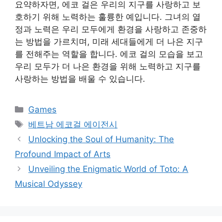
요약하자면, 에코 걸은 우리의 지구를 사랑하고 보
호하기 위해 노력하는 훌륭한 예입니다. 그녀의 열
정과 노력은 우리 모두에게 환경을 사랑하고 존중하
는 방법을 가르치며, 미래 세대들에게 더 나은 지구
를 전해주는 역할을 합니다. 에코 걸의 모습을 보고
우리 모두가 더 나은 환경을 위해 노력하고 지구를
사랑하는 방법을 배울 수 있습니다.
Categories
Games
Tags
베트남 에코걸 에이전시
Unlocking the Soul of Humanity: The
Profound Impact of Arts
Unveiling the Enigmatic World of Toto: A
Musical Odyssey