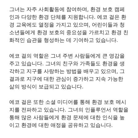
그녀는 자주 사회활동에 참여하며, 환경 보호 캠페
인과 다양한 환경 단체를 지원합니다. 에코 걸은 환
경 교육에도 열정을 가지고 있으며, 어린이들과 청
소년들에게 환경 보호의 중요성을 가르치고 환경 친
화적인 습관을 형성하는 데 기여하고 있습니다.
에코 걸의 역할은 그녀 주변 사람들에게 큰 영감을
주고 있습니다. 그녀의 친구와 가족들도 환경을 생
각하고 지구를 사랑하는 방법을 배우고 있으며, 그
결과로 지구에 대한 관심이 증가하고 지속 가능한
삶의 방식이 보급되고 있습니다.
에코 걸은 또한 소셜 미디어를 통해 환경 보호 메시
지를 전파하고 있습니다. 그녀의 인플루언서 역할을
통해 많은 사람들에게 환경 문제에 대한 인식을 높
이고 환경에 대한 애정을 공유하고 있습니다.