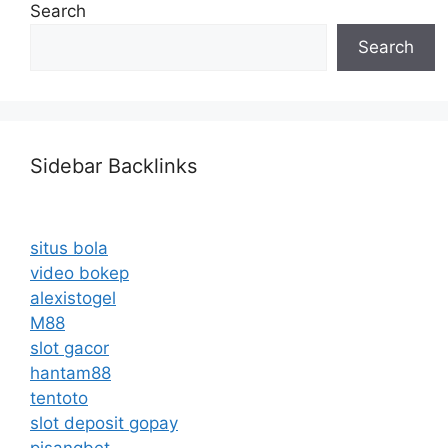
Search
Search
Sidebar Backlinks
situs bola
video bokep
alexistogel
M88
slot gacor
hantam88
tentoto
slot deposit gopay
pisangbet